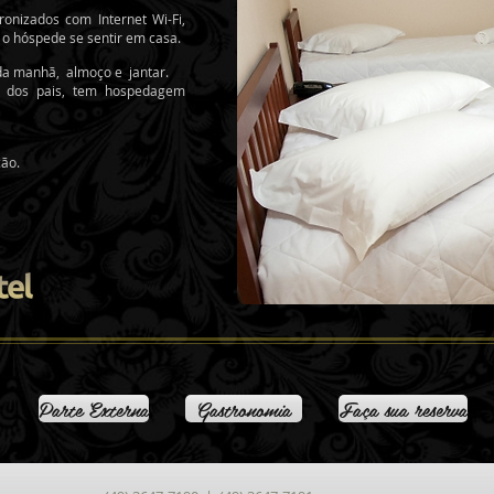
nizados com Internet Wi-Fi,
a o hóspede se sentir em casa.
é da manhã, almoço e jantar.
 dos pais, tem hospedagem
ção.
Parte Externa
Gastronomia
Faça sua reserva